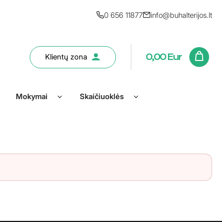
0 656 11877
info@buhalterijos.lt
Klientų zona
0,00
Eur
Mokymai
Skaičiuoklės