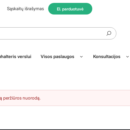
Sąskaitų išrašymas
El. parduotuvė
halteris verslui
Visos paslaugos
Konsultacijos
ią peržiūros nuorodą.