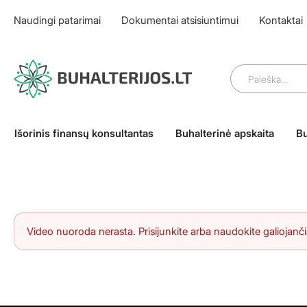
Pereiti
Naudingi patarimai
Dokumentai atsisiuntimui
Kontaktai
prie
turinio
Search
for:
Išorinis finansų konsultantas
Buhalterinė apskaita
Bu
Video nuoroda nerasta. Prisijunkite arba naudokite galiojanč