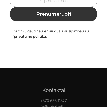
pašto
adresas
Prenumeruoti
Sutinku gauti naujienlaiškius ir susipažinau su
privatumo politika
.
Kontaktai
+370 656 11877
info@buhalterijos.lt