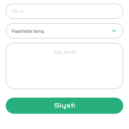
Telefono
numeris
Tema
Jūsų
žinutė
Siųsti