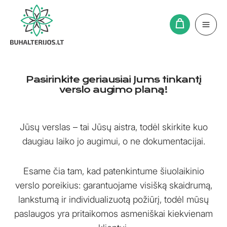
Pereiti
prie
turinio
Pasirinkite geriausiai Jums tinkantį
verslo augimo planą!
Jūsų verslas – tai Jūsų aistra, todėl skirkite kuo
daugiau laiko jo augimui, o ne dokumentacijai.
Esame čia tam, kad patenkintume šiuolaikinio
verslo poreikius: garantuojame visišką skaidrumą,
lankstumą ir individualizuotą požiūrį, todėl mūsų
paslaugos yra pritaikomos asmeniškai kiekvienam