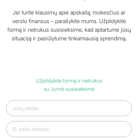
Jei turite klausimų apie apskaitą, mokesčius ar
verslo finansus – parašykite mums. Užpildykite
formą ir netrukus susisieksime, kad aptartume jūsų
situaciją ir pasiūlytume tinkamiausią sprendimą.
Užpildykite formą ir netrukus
su Jumis susisieksime
Jūsų
vardas
El.
pašto
adresas