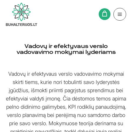
Pereiti
prie
turinio
Vadovų ir efektyvaus verslo
vadovavimo mokymai lyderiams
Vadovų ir efektyvaus verslo vadovavimo mokymai
skirti tiems, kurie nori tobulinti savo lyderystės
įgūdžius, išmokti priimti pagrįstus sprendimus bei
efektyviai valdyti įmonę. Čia dėstomos temos apima
pelno didinimo galimybes, KPI rodiklių panaudojimą,
verslo planavimą bei perėjimą nuo samdomo darbo
prie savo verslo. Mokymuose teorija derinama su
praktiniais pavyzdžiais, todėl dalyviai įgyja realiai