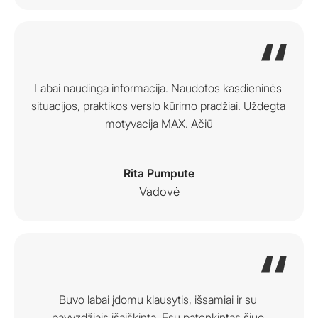
Labai naudinga informacija. Naudotos kasdieninės 
situacijos, praktikos verslo kūrimo pradžiai. Uždegta 
motyvacija MAX. Ačiū
Rita Pumpute
Vadovė
Buvo labai įdomu klausytis, išsamiai ir su 
pavyzdžiais išaiškinta. Esu patenkintas šiuo 