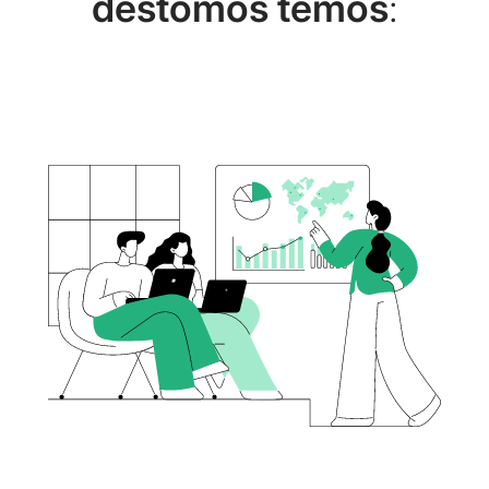
dėstomos temos
: