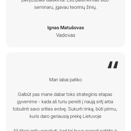
seminaru, įgavau teorinių žinių.
Ignas Matušovas
Vadovas
Man labai patiko

Galbūt pas mane dabar toks strateginis etapas 
gyvenime - kada aš turiu pereiti į naują sritį arba 
tobulinti savo srities erdvę. Sukurti rinką, būti pirmu, 
kuris daro geriausią prekę Lietuvoje

Aš tikrai galiu pasakyti, kad tai buvo nereali patirtis ir 