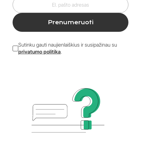
pašto
adresas
Prenumeruoti
Sutinku gauti naujienlaiškius ir susipažinau su
privatumo politika
.