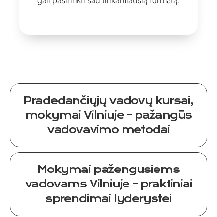
gali pasirinkti sau tinkamiausią formatą.
Pradedančiųjų vadovų kursai,
mokymai Vilniuje – pažangūs
vadovavimo metodai
Mokymai pažengusiems
vadovams Vilniuje – praktiniai
sprendimai lyderystei