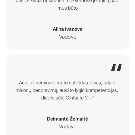
apsilankyčiau ir kituose mokymuose jei tokių pas 
mus būtų
Alina Ivanova
Vadovė
Ačiū už seminaro metu suteiktas žinias, šiltą ir 
malonų bendravimą, aukšto lygio kompetencijas, 
didelis ačiū Gintaute 🤍✅
Deimantė Žemaitė
Vadovė