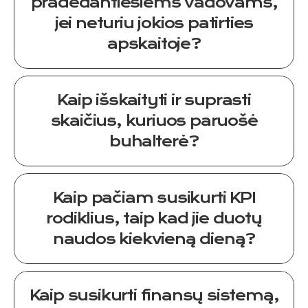
pradedantiesiems vadovams,
jei neturiu jokios patirties
apskaitoje?
Kaip išskaityti ir suprasti
skaičius, kuriuos paruošė
buhalterė?
Jūs išmoksite:
Kaip pačiam susikurti KPI
kaip skaičiuojama savikaina ir pelnas,
rodiklius, taip kad jie duotų
naudos kiekvieną dieną?
kaip suprasti buhalterės pateiktas
ataskaitas,
Kaip susikurti finansų sistemą,
kaip planuoti mokesčius ir pinigų srautą,