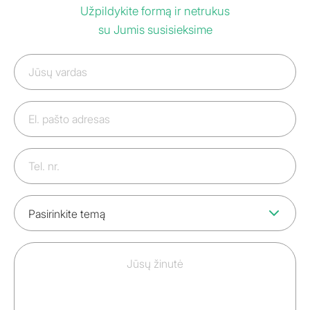
Užpildykite formą ir netrukus
šios klaidos
su Jumis susisieksime
būtų aiškiai suprastos iš anksto, o ne
apmokamos pinigais vėliau
Jūsų
vardas
El.
pašto
adresas
Telefono
numeris
Tema
Jūsų
žinutė