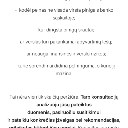
kodėl pelnas ne visada virsta pinigais banko
sąskaitoje;
kur dingsta pinigų srautai;
ar verslas turi pakankamai apyvartinių lėšų;
ar neauga finansinės ir verslo rizikos;
kurie sprendimai didina pelningumą, o kurie jį
mažina.
Tai nėra vien tik skaičių peržiūra.
Tarp konsultacijų
analizuoju jūsų pateiktus
duomenis, pasiruošiu susitikimui
ir pateikiu konkrečias įžvalgas bei rekomendacijas,
pritaikytas būtent jūsų verslui.
Konsultacijos metu