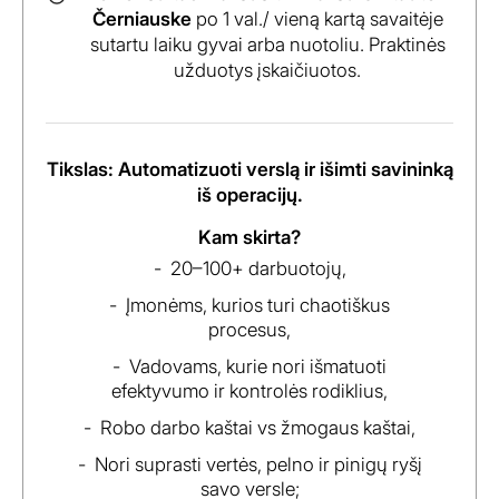
Černiauske
po 1 val./ vieną kartą savaitėje
sutartu laiku gyvai arba nuotoliu. Praktinės
užduotys įskaičiuotos.
Tikslas: Automatizuoti verslą ir išimti savininką
iš operacijų.
Kam skirta?
20–100+ darbuotojų,
Įmonėms, kurios turi chaotiškus
procesus,
Vadovams, kurie nori išmatuoti
efektyvumo ir kontrolės rodiklius,
Robo darbo kaštai vs žmogaus kaštai,
Nori suprasti vertės, pelno ir pinigų ryšį
savo versle;