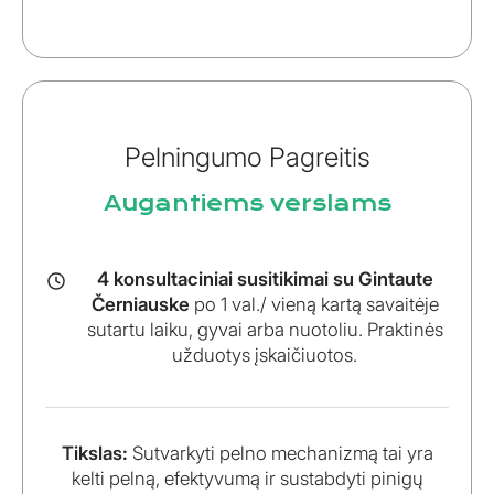
Pelningumo Pagreitis
Augantiems verslams
4 konsultaciniai susitikimai su Gintaute
Černiauske
po 1 val./ vieną kartą savaitėje
sutartu laiku, gyvai arba nuotoliu. Praktinės
užduotys įskaičiuotos.
Tikslas:
Sutvarkyti pelno mechanizmą tai yra
kelti pelną, efektyvumą ir sustabdyti pinigų