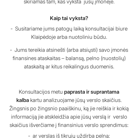
skiriamas tam, kas vyksta jūsų įmonėje.
Kaip tai vyksta?
Susitariame jums patogų laiką konsultacijai biure
Klaipėdoje arba nuotoliniu būdu.
Jums tereikia atsinešti (arba atsiųsti) savo įmonės
finansines ataskaitas – balansą, pelno (nuostolių)
ataskaitą ar kitus reikalingus duomenis.
Konsultacijos metu
paprasta ir suprantama
kalba
kartu analizuojame jūsų verslo skaičius.
Žingsnis po žingsnio paaiškinu, ką jie reiškia ir kokią
informaciją jie atskleidžia apie jūsų verslą ir verslo
skaičius išverčiame į finansinius verslo sprendimus:
ar verslas iš tikrųjų uždirba pelną;