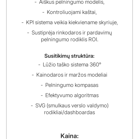
Aiškus pelningumo modelis,
Kontroliuojami kaštai,
KPI sistema veikia kiekviename skyriuje,
Sustiprėja rinkodaros ir pardavimų
pelningumo rodiklis ROI.
Susitikimų struktūra:
Lūžio taško sistema 360°
Kainodaros ir maržos modeliai
Pelningumo kompasas
Efektyvumo algoritmas
SVG (smulkaus verslo valdymo)
rodikliai/dashboardas
Kaina: