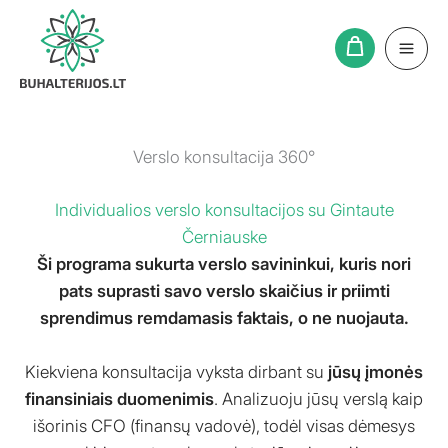
Pereiti
prie
turinio
Verslo konsultacija 360°
Individualios verslo konsultacijos su Gintaute
Černiauske
Ši programa sukurta verslo savininkui, kuris nori
pats suprasti savo verslo skaičius ir priimti
sprendimus remdamasis faktais, o ne nuojauta.
Kiekviena konsultacija vyksta dirbant su
jūsų įmonės
finansiniais duomenimis
. Analizuoju jūsų verslą kaip
išorinis CFO (finansų vadovė), todėl visas dėmesys