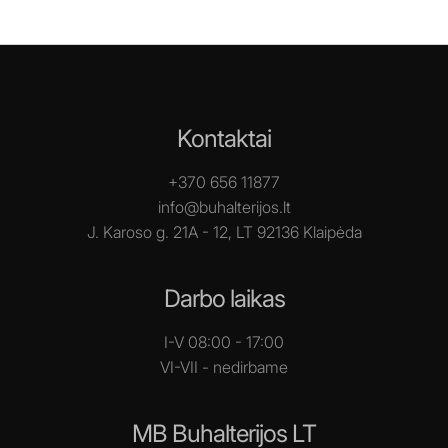
Kontaktai
+370 656 11877
info@buhalterijos.lt
J. Karoso g. 21A - 12, LT 92136 Klaipėda
Darbo laikas
I-V 08:00 - 17:00
VI-VII - nedirbame
MB Buhalterijos LT